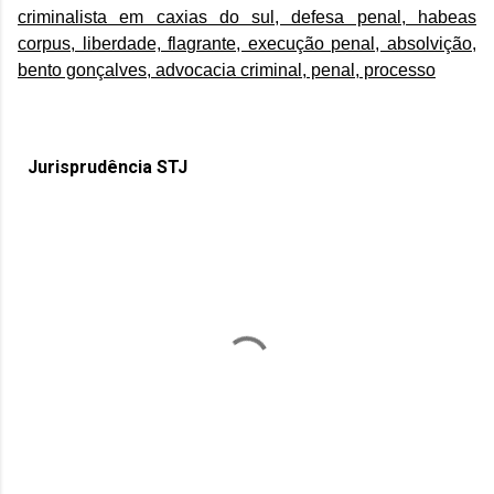
criminalista em caxias do sul, defesa penal, habeas
corpus, liberdade, flagrante, execução penal, absolvição,
bento gonçalves, advocacia criminal, penal, processo
Jurisprudência STJ
C
o
m
e
n
t
á
r
i