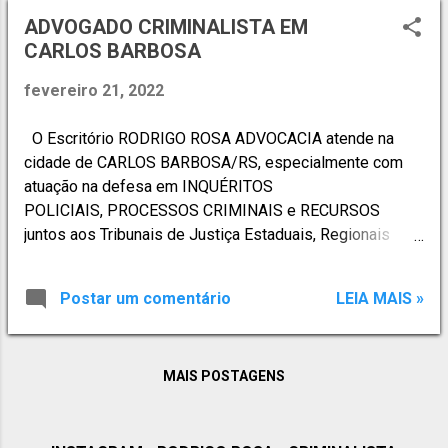
t
ADVOGADO CRIMINALISTA EM
CARLOS BARBOSA
a
g
fevereiro 21, 2022
e
n
O Escritório RODRIGO ROSA ADVOCACIA atende na
cidade de CARLOS BARBOSA/RS, especialmente com
s
atuação na defesa em INQUÉRITOS
POLICIAIS, PROCESSOS CRIMINAIS e RECURSOS
juntos aos Tribunais de Justiça Estaduais, Regionais
Federais e Superiores. Atende, ainda, em situações de
PRISÕES EM FLAGRANTES em Delegacias de Polícias,
Postar um comentário
LEIA MAIS »
através de plantão criminal 24h. ATUAÇÃO
PROFISSIONAL - DIREITO PENAL: · Ações Penais
Originárias · Acompanhamento em CPI
MAIS POSTAGENS
· Acompanhamento de Recursos perante Tribunais de
Segundo Grau e Tribunais Superiores · Atuação
preventiva · Atuação como correspondente de outros