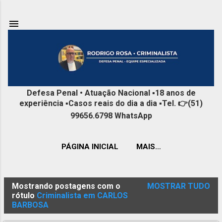
Pular para o conteúdo principal
Defesa Penal • Atuação Nacional ▪️18 anos de
experiência ▪️Casos reais do dia a dia ▪️Tel. 👉(51)
99656.6798 WhatsApp
PÁGINA INICIAL
MAIS…
Mostrando postagens com o
MOSTRAR TUDO
P
rótulo
Criminalista em CARLOS
BARBOSA
o
s