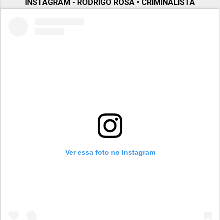
escritórios · Crimes Ambientais · Crimes
INSTAGRAM - RODRIGO ROSA • CRIMINALISTA
Informáticos · Crimes contra a Administr...
Ver essa foto no Instagram