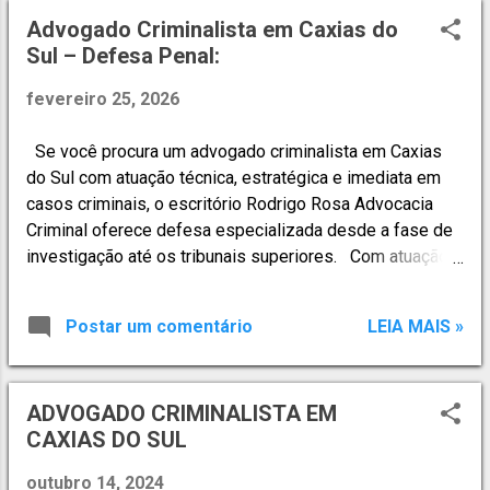
t
Advogado Criminalista em Caxias do
Sul – Defesa Penal:
a
g
fevereiro 25, 2026
e
n
Se você procura um advogado criminalista em Caxias
do Sul com atuação técnica, estratégica e imediata em
s
casos criminais, o escritório Rodrigo Rosa Advocacia
Criminal oferece defesa especializada desde a fase de
investigação até os tribunais superiores. Com atuação
em Caxias do Sul e região , o escritório presta
atendimento em: ✔ Inquéritos policiais; ✔ Processos
Postar um comentário
LEIA MAIS »
criminais em todas as instâncias; ✔ Recursos aos
Tribunais de Justiça, Tribunais Regionais Federais e
Tribunais Superiores; ✔ Prisões em flagrante — plantão
ADVOGADO CRIMINALISTA EM
criminal 24 horas; A defesa penal começa no primeiro
CAXIAS DO SUL
momento. Cada decisão tomada nas fases iniciais pode
definir o rumo do processo. Escritório de Advocacia
outubro 14, 2024