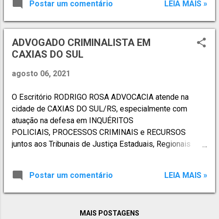
Postar um comentário
LEIA MAIS »
através de plantão criminal 24h. ATUAÇÃO
PROFISSIONAL - DIREITO PENAL: · Ações Penais
Originárias · Acompanhamento em CPI
ADVOGADO CRIMINALISTA EM
· Acompanhamento de Recursos perante Tribunais de
CAXIAS DO SUL
Segundo Grau e Tribunais Superiores · Atuação
preventiva · Atuação como correspondente de outros
agosto 06, 2021
escritórios · Crimes Ambientais · Crimes
Informáticos · Crimes contra a Admin...
O Escritório RODRIGO ROSA ADVOCACIA atende na
cidade de CAXIAS DO SUL/RS, especialmente com
atuação na defesa em INQUÉRITOS
POLICIAIS, PROCESSOS CRIMINAIS e RECURSOS
juntos aos Tribunais de Justiça Estaduais, Regionais
Federais e Superiores. Atende, ainda, em situações de
PRISÕES EM FLAGRANTES em Delegacias de Polícias,
Postar um comentário
LEIA MAIS »
através de plantão criminal 24h. ATUAÇÃO
PROFISSIONAL - DIREITO PENAL: · Ações Penais
Originárias · Acompanhamento em CPI
MAIS POSTAGENS
· Acompanhamento de Recursos perante Tribunais de