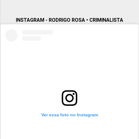
Segundo Grau e Tribunais Superiores · Atuação
preventiva · Atuação como correspondente de outros
escritórios · Crimes Ambientais · Crimes
INSTAGRAM - RODRIGO ROSA • CRIMINALISTA
Informáticos · Crimes contra a Administraçã...
Ver essa foto no Instagram