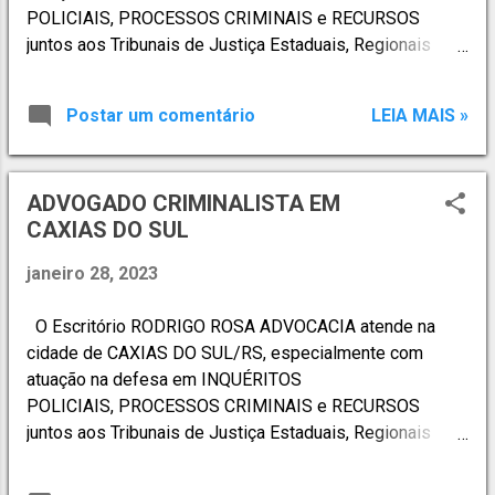
POLICIAIS, PROCESSOS CRIMINAIS e RECURSOS
juntos aos Tribunais de Justiça Estaduais, Regionais
Federais e Superiores. Atende, ainda, em situações de
PRISÕES EM FLAGRANTES em Delegacias de Polícias,
Postar um comentário
LEIA MAIS »
através de plantão criminal 24h. ATUAÇÃO
PROFISSIONAL - DIREITO PENAL: · Ações Penais
Originárias · Acompanhamento em CPI
ADVOGADO CRIMINALISTA EM
· Acompanhamento de Recursos perante Tribunais de
CAXIAS DO SUL
Segundo Grau e Tribunais Superiores · Atuação
preventiva · Atuação como correspondente de outros
janeiro 28, 2023
escritórios · Crimes Ambientais · Crimes
Informáticos · Crimes contra a Admin...
O Escritório RODRIGO ROSA ADVOCACIA atende na
cidade de CAXIAS DO SUL/RS, especialmente com
atuação na defesa em INQUÉRITOS
POLICIAIS, PROCESSOS CRIMINAIS e RECURSOS
juntos aos Tribunais de Justiça Estaduais, Regionais
Federais e Superiores. Atende, ainda, em situações de
PRISÕES EM FLAGRANTES em Delegacias de Polícias,