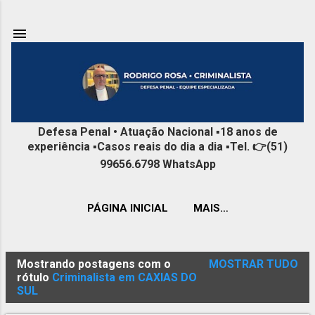
Pular para o conteúdo principal
Defesa Penal • Atuação Nacional ▪️18 anos de
experiência ▪️Casos reais do dia a dia ▪️Tel. 👉(51)
99656.6798 WhatsApp
PÁGINA INICIAL
MAIS…
Mostrando postagens com o
MOSTRAR TUDO
P
rótulo
Criminalista em CAXIAS DO
SUL
o
s