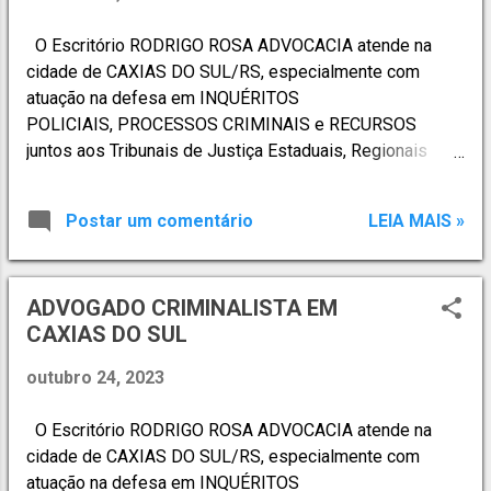
Criminal em Caxias do Sul com Atuação Completa no
Direito Penal. A Rodrigo Rosa Advocacia Criminal atua de
O Escritório RODRIGO ROSA ADVOCACIA atende na
forma estratégica e técnica em diversas áreas do Direito
cidade de CAXIAS DO SUL/RS, especialmente com
Penal, incluindo: ⚖ Atuação Criminal Especializada •
atuação na defesa em INQUÉRITOS
Defesa em inquéritos policiais; ...
POLICIAIS, PROCESSOS CRIMINAIS e RECURSOS
juntos aos Tribunais de Justiça Estaduais, Regionais
Federais e Superiores. Atende, ainda, em situações de
PRISÕES EM FLAGRANTES em Delegacias de Polícias,
Postar um comentário
LEIA MAIS »
através de plantão criminal 24h. ATUAÇÃO
PROFISSIONAL - DIREITO PENAL: · Ações Penais
Originárias · Acompanhamento em CPI
ADVOGADO CRIMINALISTA EM
· Acompanhamento de Recursos perante Tribunais de
CAXIAS DO SUL
Segundo Grau e Tribunais Superiores · Atuação
preventiva · Atuação como correspondente de outros
outubro 24, 2023
escritórios · Crimes Ambientais · Crimes
Informáticos · Crimes contra a Admin...
O Escritório RODRIGO ROSA ADVOCACIA atende na
cidade de CAXIAS DO SUL/RS, especialmente com
atuação na defesa em INQUÉRITOS