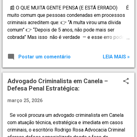
estratégica e técnica em diversas áreas do Direito Penal,
📰 O QUE MUITA GENTE PENSA (E ESTÁ ERRADO) É
incluindo: ⚖ Atuação Criminal Especializada • Defesa
muito comum que pessoas condenadas em processos
em inquéritos policiais; • P...
criminais acreditem que: 👉 “A multa virou uma dívida
comum” 👉 “Depois de 5 anos, não pode mais ser
cobrada” Mas isso não é verdade — e esse erro pode
custar caro. ⚖️ DECISÃO DO STJ: MULTA PENAL
CONTINUA SENDO PENA O Superior Tribunal de Justiça
Postar um comentário
LEIA MAIS »
decidiu, em julgamento que deve ser seguido por todo o
país: ✔️ A multa penal não perde sua natureza criminal ✔️
Mesmo sendo cobrada como d í vida, ela continua
Advogado Criminalista em Canela –
sendo pena ⏳ ENTÃO QUAL É O PRAZO PARA
Defesa Penal Estratégica:
COBRANÇA? Aqui está o ponto mais importante: ❌ N ã o
é o prazo de 5 anos do C ó digo Tribut á rio ✅ É o prazo
março 25, 2026
do Código Penal Na prática, isso significa: O prazo pode
ser bem maior que 5 anos Em alguns casos, acompanha
Se você procura um advogado criminalista em Canela
a pena de prisão aplicada 👉 Resultado: muita gente
com atuação técnica, estratégica e imediata em casos
acha que a dívida acabou… mas ela ainda pode estar
criminais, o escritório Rodrigo Rosa Advocacia Criminal
válida. 🚨 QUAIS SÃO OS RISCOS? Se você não entend...