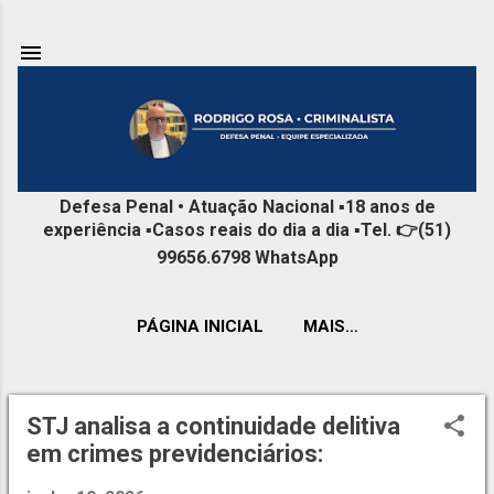
Pular para o conteúdo principal
Defesa Penal • Atuação Nacional ▪️18 anos de
experiência ▪️Casos reais do dia a dia ▪️Tel. 👉(51)
99656.6798 WhatsApp
PÁGINA INICIAL
MAIS…
STJ analisa a continuidade delitiva
P
em crimes previdenciários:
o
s