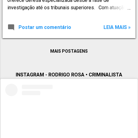
oferece defesa especializada desde a fase de
investigação até os tribunais superiores. Com atuação
em Canela e região , o escritório presta atendimento em:
✔ Inquéritos policiais; ✔ Processos criminais em todas
Postar um comentário
LEIA MAIS »
as instâncias; ✔ Recursos aos Tribunais de Justiça,
Tribunais Regionais Federais e Tribunais Superiores; ✔
Prisões em flagrante — plantão criminal 24 horas; A
MAIS POSTAGENS
defesa penal começa no primeiro momento. Cada
decisão tomada nas fases iniciais pode definir o rumo
do processo. Escritório de Advocacia Criminal em
Canela com Atuação Completa no Direito Penal. A
INSTAGRAM - RODRIGO ROSA • CRIMINALISTA
Rodrigo Rosa Advocacia Criminal atua de forma
estratégica e técnica em diversas áreas do Direito Penal,
incluindo: ⚖ Atuação Criminal Especializada • Defesa
em inquéritos policiais; • Processos crimin...