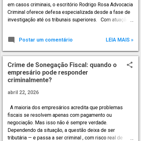
em casos criminais, o escritório Rodrigo Rosa Advocacia
#criminalista #defesaemprocesso #processopenal
Criminal oferece defesa especializada desde a fase de
#defesa #penal
investigação até os tribunais superiores. Com atuação
em GRAMADO e região , o escritório presta atendimento
em: ✔ Inquéritos policiais; ✔ Processos criminais em
Postar um comentário
LEIA MAIS »
todas as instâncias; ✔ Recursos aos Tribunais de
Justiça, Tribunais Regionais Federais e Tribunais
Superiores; ✔ Prisões em flagrante — plantão criminal 24
Crime de Sonegação Fiscal: quando o
horas; A defesa penal começa no primeiro momento.
empresário pode responder
Cada decisão tomada nas fases iniciais pode definir o
criminalmente?
rumo do processo. Escritório de Advocacia Criminal em
GRAMADO com Atuação Completa no Direito Penal. A
abril 22, 2026
Rodrigo Rosa Advocacia Criminal atua de forma
estratégica e técnica em diversas áreas do Direito Penal,
A maioria dos empresários acredita que problemas
incluindo: ⚖ Atuação Criminal Especializada • Defesa
fiscais se resolvem apenas com pagamento ou
em inquéritos policiais; • Processos cri...
negociação. Mas isso não é sempre verdade.
Dependendo da situação, a questão deixa de ser
tributária — e passa a ser criminal , com risco real de