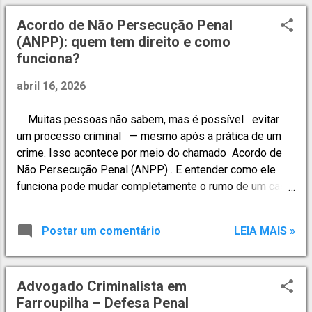
Superiores; ✔ Prisões em flagrante — plantão criminal 24
Acordo de Não Persecução Penal
horas; A defesa penal começa no primeiro momento.
(ANPP): quem tem direito e como
Cada decisão tomada nas fases iniciais pode definir o
funciona?
rumo do processo. Escritório de Advocacia Criminal em
Lajeado com Atuação Completa no Direito Penal. A
abril 16, 2026
Rodrigo Rosa Advocacia Criminal atua de forma
estratégica e técnica em diversas áreas do Direito Penal,
Muitas pessoas não sabem, mas é possível evitar
incluindo: ⚖ Atuação Criminal Especializada • Defesa
um processo criminal — mesmo após a prática de um
em inquéritos policiais; • Processos crim...
crime. Isso acontece por meio do chamado Acordo de
Não Persecução Penal (ANPP) . E entender como ele
funciona pode mudar completamente o rumo de um caso.
⚖️ O que é o ANPP? O ANPP é um acordo previsto no
Código de Processo Penal que permite ao investigado
Postar um comentário
LEIA MAIS »
cumprir determinadas condições em troca de não
responder a um processo criminal. Ou seja: não há ação
penal não há condenação não há antecedentes criminais
Advogado Criminalista em
decorrentes daquele fato 📌 Quem tem direito? O ANPP
Farroupilha – Defesa Penal
pode ser aplicado quando: O crime não envolve violência