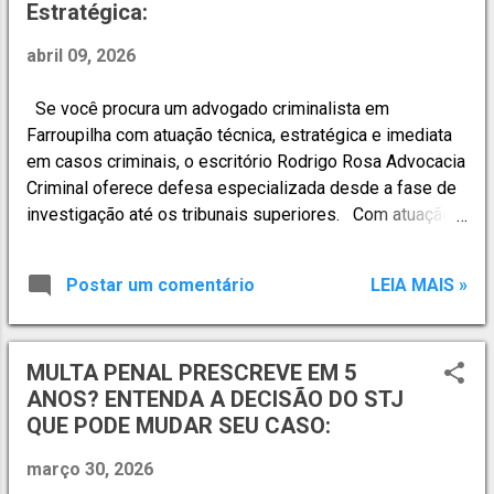
Estratégica:
ou grave ameaça A pena mínima é inferior a 4 anos O
investigado confessa formalmente o fato Não há
abril 09, 2026
reincidência relevante Cada caso deve ser analisado
individualmente. 📋 Quais são as condições? As
Se você procura um advogado criminalista em
condições variam, mas normalmente incluem: pagamento
Farroupilha com atuação técnica, estratégica e imediata
de multa prestação de serviços à comunidade reparação
em casos criminais, o escritório Rodrigo Rosa Advocacia
do dano cumprimento de obrigações específic...
Criminal oferece defesa especializada desde a fase de
investigação até os tribunais superiores. Com atuação
em Farroupilha e região , o escritório presta atendimento
em: ✔ Inquéritos policiais; ✔ Processos criminais em
Postar um comentário
LEIA MAIS »
todas as instâncias; ✔ Recursos aos Tribunais de
Justiça, Tribunais Regionais Federais e Tribunais
Superiores; ✔ Prisões em flagrante — plantão criminal 24
MULTA PENAL PRESCREVE EM 5
horas; A defesa penal começa no primeiro momento.
ANOS? ENTENDA A DECISÃO DO STJ
Cada decisão tomada nas fases iniciais pode definir o
QUE PODE MUDAR SEU CASO:
rumo do processo. Escritório de Advocacia Criminal em
Farroupilha com Atuação Completa no Direito Penal. A
março 30, 2026
Rodrigo Rosa Advocacia Criminal atua de forma