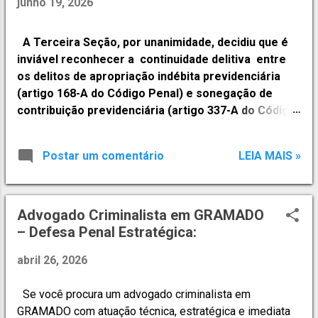
junho 19, 2026
t
a
A Terceira Seção, por unanimidade, decidiu que é
g
inviável reconhecer a continuidade delitiva entre
e
os delitos de apropriação indébita previdenciária
(artigo 168-A do Código Penal) e sonegação de
n
contribuição previdenciária (artigo 337-A do Código
s
Penal), por serem de espécies diversas e
descreverem condutas típicas distintas, embora
Postar um comentário
LEIA MAIS »
sejam do mesmo gênero. A tese foi fixada no Tema
1.353 (REsp 2.094.362 e REsp 2.078.417), de relatoria
da ministra Maria Marluce Caldas. RODRIGO ROSA
ADVOCACIA CRIMINAL 📞 WhatsApp: (51) 99656.6789
Advogado Criminalista em GRAMADO
advogado criminalista; advocacia criminal; defesa
– Defesa Penal Estratégica:
penal; advogado de defesa criminal; processo
abril 26, 2026
criminal; crime de sonegação fiscal; sonegação
fiscal é crime; quando vira crime tributário; defesa
Se você procura um advogado criminalista em
penal tributária; advogado crime tributário.
GRAMADO com atuação técnica, estratégica e imediata
#advogadocriminalista #advocaciacriminal